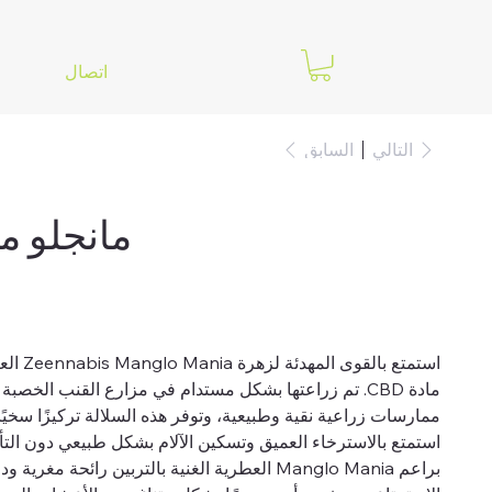
اتصال
التالي
السابق
مانجلو م
استمتع ب
مادة CBD. تم زراعتها بشكل مستدام في مزارع القنب الخصب
ممارسات زراعية نقية وطبيعية، وتوفر هذه السلالة تركيزًا سخيًا بنسبة 20% من م
براعم Manglo Mania العطرية الغنية بالتربين رائحة مغري