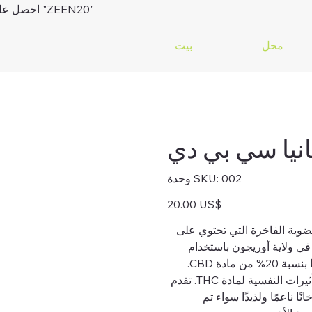
"ZEEN20"
احصل على خصم 20% على عملية ا
محل
بيت
انيا سي بي دي
SKU
002
وحدة SKU:
002
السعر
‏20.00 US$
القوى المهدئة لزهرة Zeennabis Manglo Mania العضوية الفاخرة التي تحتوي على
ة في ولاية أوريجون باستخدام
ادة CBD.
استمتع بالاسترخاء العميق وتسكين الآلام بشكل طبيعي دون التأثيرات النفسية لمادة THC. تقدم
ة ودخانًا ناعمًا ولذيذًا سواء تم