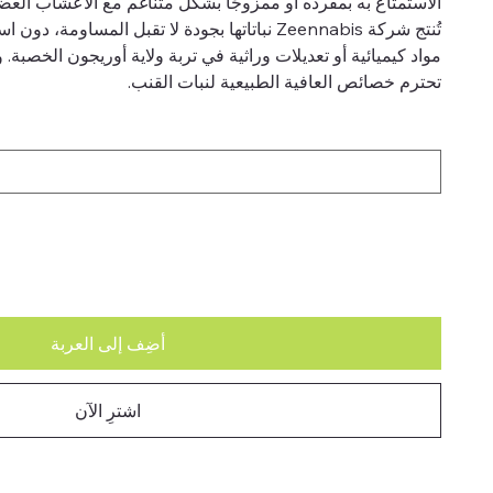
الاستمتاع به بمفرده أو ممزوجًا بشكل متناغم مع الأعشاب العضو
تُنتج شركة Zeennabis نباتاتها بجودة لا تقبل المسا
مواد كيميائية أو تعديلات وراثية في تربة ولاية أوريجون الخصبة. و
تحترم خصائص العافية الطبيعية لنبات القنب.
أضِف إلى العربة
اشترِ الآن